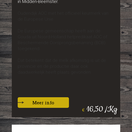
in Midden-Beemster.
Oudendijk AOC met het officieel keurmerk van
de Europese Unie
De Europese gemeenschap heeft aan de
Gouda uit Noord-Holland hetpredikaat AOC of
Beschermende Oorsprongsbenaming (BOB)
toegekend.
Dat betekent dat de melk afkomstig is uit de
provincie en de productie daar ook
daadwerkelijk heeft plaats gevonden.
Meer info
16,50 /Kg
€