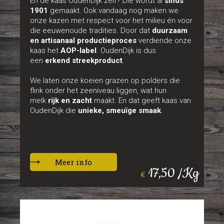
En de kaas OudenDijk zélf? Die wordt al
sinds
1901
gemaakt. Ook vandaag nog maken we
onze kazen met respect voor het milieu én voor
die eeuwenoude tradities. Door dat
duurzaam
en artisanaal productieproces
verdiende onze
kaas het
AOP-label
. OudenDijk is dus
een
erkend streekproduct
.
We laten onze koeien grazen op polders die
flink onder het zeeniveau liggen, wat hun
melk
rijk en zacht
maakt. En dat geeft kaas van
OudenDijk die
unieke, smeuïge smaak
.
Meer info
17,50 /Kg
€