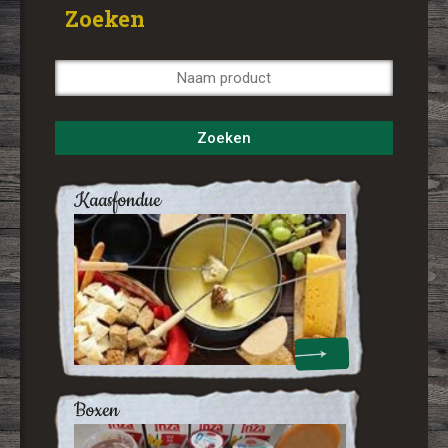
Zoeken
kaasfondue
boxen