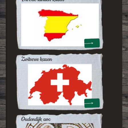
zwitserse kazen
oudendijk aoc