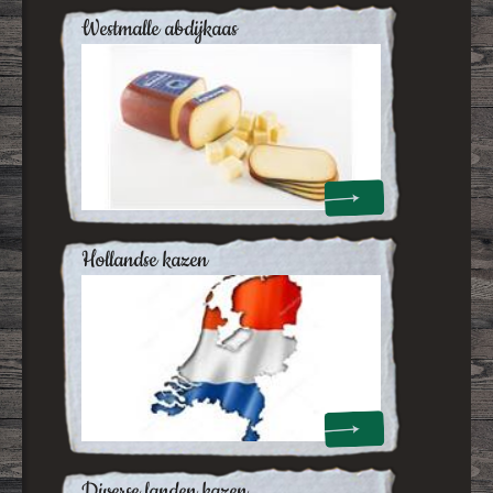
westmalle abdijkaas
hollandse kazen
diverse landen kazen