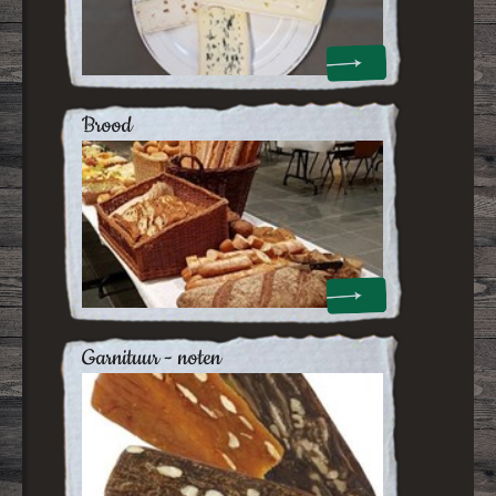
brood
garnituur - noten