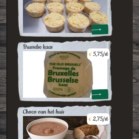
brusselse kaas
5,75/st
€
choco van het huis
2,75/st
€