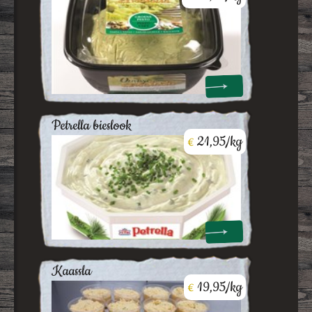
petrella bieslook
21,95/kg
€
kaassla
19,95/kg
€