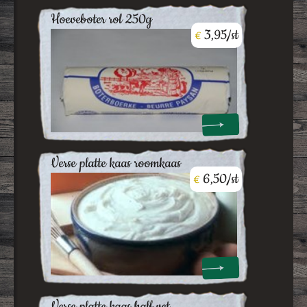
hoeveboter rol 250g
3,95/st
€
verse platte kaas roomkaas
6,50/st
€
verse platte kaas half vet