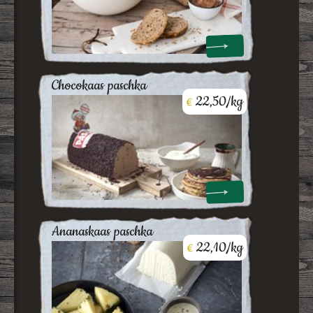
chocokaas paschka
22,50/kg
€
ananaskaas paschka
22,10/kg
€