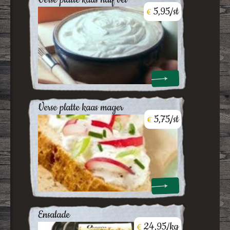
5,95/st
€
verse platte kaas mager
5,75/st
€
ensalade
24,95/kg
€