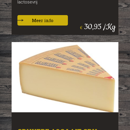
lactosevrij
Meer info
30,95 /Kg
€