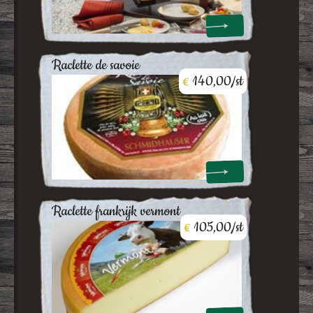
raclette de savoie
140,00/st
€
raclette frankrijk vermont
105,00/st
€