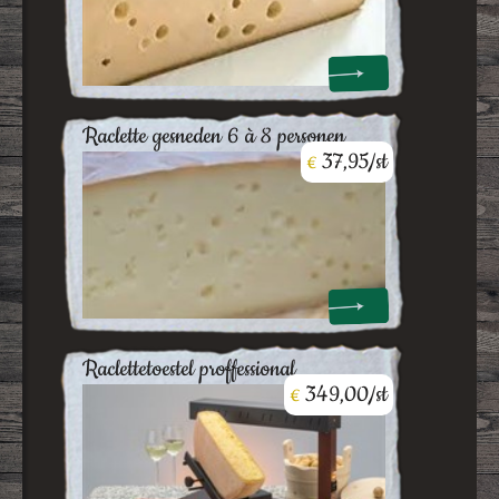
raclette gesneden 6 à 8 personen
37,95/st
€
raclettetoestel proffessional
349,00/st
€