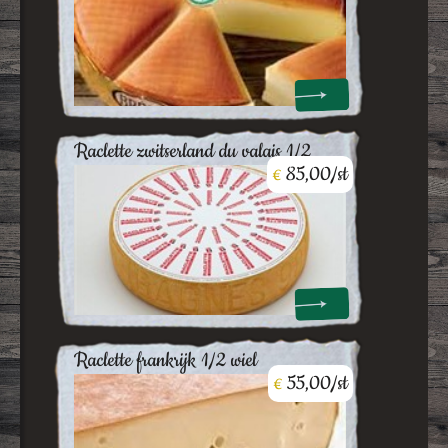
raclette zwitserland du valais 1/2
85,00/st
€
raclette frankrijk 1/2 wiel
55,00/st
€