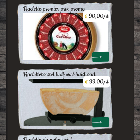
raclette premier prix promo
90,00/st
€
raclettetoestel half wiel huishoud
99,00/st
€
raclette du valais wiel