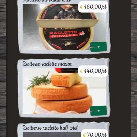
160,00/st
€
zwiterse raclette mazot
140,00/st
€
zwitserse raclette half wiel
70,00/st
€