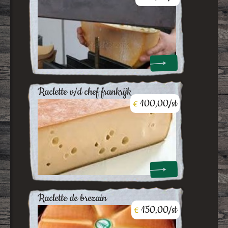
raclette v/d chef frankrijk
100,00/st
€
raclette de brezain
150,00/st
€